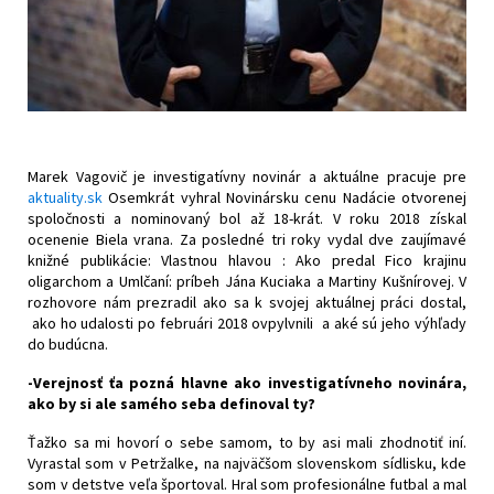
Marek Vagovič je investigatívny novinár a aktuálne pracuje pre
aktuality.sk
Osemkrát vyhral Novinársku cenu Nadácie otvorenej
spoločnosti a nominovaný bol až 18-krát. V roku 2018 získal
ocenenie Biela vrana. Za posledné tri roky vydal dve zaujímavé
knižné publikácie: Vlastnou hlavou : Ako predal Fico krajinu
oligarchom a Umlčaní: príbeh Jána Kuciaka a Martiny Kušnírovej. V
rozhovore nám prezradil ako sa k svojej aktuálnej práci dostal,
ako ho udalosti po februári 2018 ovpylvnili a aké sú jeho výhľady
do budúcna.
-Verejnosť ťa pozná hlavne ako investigatívneho novinára,
ako by si ale samého seba definoval ty?
Ťažko sa mi hovorí o sebe samom, to by asi mali zhodnotiť iní.
Vyrastal som v Petržalke, na najväčšom slovenskom sídlisku, kde
som v detstve veľa športoval. Hral som profesionálne futbal a mal