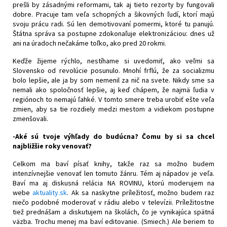
prešli by zásadnými reformami, tak aj tieto rezorty by fungovali
dobre. Pracuje tam veľa schopných a šikovných ľudí, ktorí majú
svoju prácu radi. Sú len demotivovaní pomermi, ktoré tu panujú.
Štátna správa sa postupne zdokonaľuje elektronizáciou: dnes už
ani na úradoch nečakáme toľko, ako pred 20 rokmi.
Keďže žijeme rýchlo, nestíhame si uvedomiť, ako veľmi sa
Slovensko od revolúcie posunulo. Mnohí frflú, že za socializmu
bolo lepšie, ale ja by som nemenil za nič na svete. Nikdy sme sa
nemali ako spoločnosť lepšie, aj keď chápem, že najmä ľudia v
regiónoch to nemajú ľahké. V tomto smere treba urobiť ešte veľa
zmien, aby sa tie rozdiely medzi mestom a vidiekom postupne
zmenšovali.
-Aké sú tvoje výhľady do budúcna? Čomu by si sa chcel
najbližšie roky venovať?
Celkom ma baví písať knihy, takže raz sa možno budem
intenzívnejšie venovať len tomuto žánru. Tém aj nápadov je veľa.
Baví ma aj diskusná relácia NA ROVINU, ktorú moderujem na
webe
aktuality.sk
. Ak sa naskytne príležitosť, možno budem raz
niečo podobné moderovať v rádiu alebo v televízii. Príležitostne
tiež prednášam a diskutujem na školách, čo je vynikajúca spätná
väzba. Trochu menej ma baví editovanie. (Smiech.) Ale beriem to