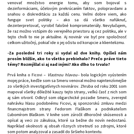
venovať množstvo energie tomu, aby som bojoval s
dezinformáciami, účelovým prekrúcaním faktov, polopravdami a
snahou o diskreditáciu za každú cenu. Veľmi dobre viem, ako
funguje svet politiky – ako sa dá všetko nafúknuť,
dezinterpretovať, vyrobiť falošné kompromateriály. Nevylučujem,
že raz možno vstúpim do verejného priestoru aj cez politiku, ale v
tejto chvíli to nie je aktuálne. Aj novinár vie byť pre spoločnosť
celkom užitočný, pokiaľ ide o jej očistu od korupcie a klientelizmu.
-Za posledné tri roky si vydal až dve knihy. Opíšeš nám
prosím bližšie, ako to všetko prebiehalo? Prečo práve tieto
témy? Rozmýšlal si aj nad inými? Ako dlho to trvalo?
Prvá kniha o Ficovi –
Vlastnou hlavou
–
bola logickým vyústením
mojej práce, keďže som sa Smeru venoval možno najintenzívnejšie
zo všetkých investigatívnych novinárov. Zhruba od roku 2001 som
mapoval všetky dôležité kauzy tejto strany, veľkú časť z nich som
aj sám otvoril. Odkryl som oligarchické pozadie Smeru, zverejnil
nahrávku hlasu podobnému Ficovi, aj sponzorskú zmluvu medzi
financmajstrom strany Fedorom Flašíkom a podnikateľom
Ľubomírom Blaškom. V knihe som zúročil dlhoročné skúsenosti a
opísal aj veci zo zákulisia, ktoré sa bežne do novín nedostanú.
Napríklad okolnosti aj obsah rôznych stretnutí so zdrojmi, ktoré
som potom analyzoval a zasadil do širšieho kontextu.