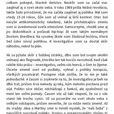
celkom pokojné, šťastné detstvo. Neskôr som sa začal viac
zaujímať aj o svet okolo seba. V roku 1989 prišla Nežná revolúcia,
takže bolo prirodzené, že ma začala zaujímať aj politika. Mal som
vtedy 15-16 rokov, čiže som už vnímal aj širší kontext. Otec bol
navyše antikomunisticky naladený, takže prichádzajúcu zmenu
som si uvedomoval oveľa intenzívne. Samozrejme, chodili sme aj
po diskotékach a počúvali hip-hop: žil som takým normálnym
životom tínedžera. Na vysokej škole som študoval históriu, ktorá
tiež úzko súvisí politikou. K investigatíve som sa dostal skôr
náhodou, nebol to plán.
Ak sa pýtate skôr z ľudskej stránky, dlho som bol svojim okolím
vnímaný ako flegmatik, ktorého len tak hocičo nerozhodí. Keď však
robíte túto prácu – investigatívu, veľmi vás hnevá, v čom to žijeme.
Chcete zmeniť svet od podlahy, vyhnať z politiky korupciu,
všetkých pozatvárať. Postupne však zistíte, že to nie je také
jednoduché. A časom si zvyknete na to, že investigatíva je beh na
dlhú trať, pričom trvá niekedy aj roky, kým niekoho postavia pred
súd. Politici síce občas odchádzajú z funkcií, ale spoločnosť sa
mení len veľmi pomaly. Časom ste už takí otupení, že sa z vás
stanú tak trochu cynici. Už sa pozeráte na svet okolo seba s
veľkým odstupom, pričom neveríte, že sa môže niečo zmeniť. Až
do vraždy Jána a Martiny sme si mnohí mysleli, že “naši ľudia” z
najvyšších poschodí politiky, biznisu a organizovaného zločinu tu