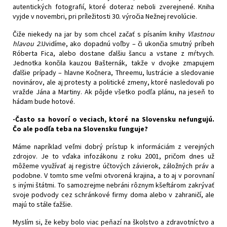
autentických fotografií, ktoré doteraz neboli zverejnené. Kniha
vyjde v novembri, pri príležitosti 30. výročia Nežnej revolúcie.
Čiže niekedy na jar by som chcel začať s písaním knihy
Vlastnou
hlavou 2.
Uvidíme, ako dopadnú voľby – či ukončia smutný príbeh
Róberta Fica, alebo dostane ďalšiu šancu a vstane z mŕtvych.
Jednotka končila kauzou Bašternák, takže v dvojke zmapujem
ďalšie prípady – hlavne Kočnera, Threemu, lustrácie a sledovanie
novinárov, ale aj protesty a politické zmeny, ktoré nasledovali po
vražde Jána a Martiny. Ak pôjde všetko podľa plánu, na jeseň to
hádam bude hotové.
-Často sa hovorí o veciach, ktoré na Slovensku nefungujú.
Čo ale podľa teba na Slovensku funguje?
Máme napríklad veľmi dobrý prístup k informáciám z verejných
zdrojov. Je to vďaka infozákonu z roku 2001, pričom dnes už
môžeme využívať aj registre účtových závierok, záložných práv a
podobne. V tomto sme veľmi otvorená krajina, a to aj v porovnaní
s inými štátmi. To samozrejme nebráni rôznym kšeftárom zakrývať
svoje podvody cez schránkové firmy doma alebo v zahraničí, ale
majú to stále ťažšie.
Myslím si, že keby bolo viac peňazí na školstvo a zdravotníctvo a