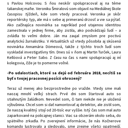
s Pavlou Holcovou. S ňou neskôr spolupracoval aj na téme
talianskej mafie. Veroniku Šmiralovú som objavil na Mediálnej škole
časopisu .týždeň, kde som vtedy pracoval. Veronika je skôr
reportérsky typ, ale má v sebe aj primeranú drzosť a vie sa pýtať.
Ako začínajúca novinárka sa napríklad pod utajenou identitou
zamestnala v jednej firme, aby zistila, ako podvádzajú ľudí – a
zvládla to veľmi dobre. Ján ma zaujal zmyslom pre poctivú
analytickú žurnalistiku. V Aktualitách už vtedy pôsobila aj skúsená
novinárka Annamária Dömeová, takže z týchto troch ľudí som
vyskladal investigatívny tím. Dnes sú v ňom aj Martin Turček, Laura
Kellöová a Peter Sabo. Z času na čas s nami spolupracujú aj iní
kolegovia, čiže je to pomerne voľné.
-Po udalostiach, ktoré sa dejú od februára 2018, necítiš sa
byť v tvojej pracovnej pozícii ohrozený?
Teraz už menej ako bezprostredne po vražde. Vtedy sme mali
naozaj mnohí veľký strach. Prvé dni som štartoval auto so
stiahnutým žalúdkom. Nevedel som, či tam niekde nie je uložená
výbušnina. Chcel som si dať namontovať aj detektor, ale zistil som,
že naozaj kvalitný stojí od 20-tisíc eur vyššie. Istý čas som mal auto
zaparkované na policajnej stanici. Viac sa obzerám okolo seba, do
spätného zrkadla. Po zverejnení informácie, že nás Kočnerove
komando lustrovalo a sledovalo, sme zrejme všetci opatrnejší.