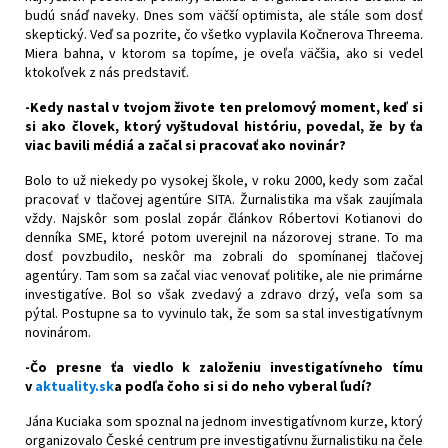
budú snáď naveky. Dnes som väčší optimista, ale stále som dosť
skeptický. Veď sa pozrite, čo všetko vyplavila Kočnerova Threema.
Miera bahna, v ktorom sa topíme, je oveľa väčšia, ako si vedel
ktokoľvek z nás predstaviť.
-Kedy nastal v tvojom živote ten prelomový moment, keď si
si ako človek, ktorý vyštudoval históriu, povedal, že by ťa
viac bavili médiá a začal si pracovať ako novinár?
Bolo to už niekedy po vysokej škole, v roku 2000, kedy som začal
pracovať v tlačovej agentúre SITA. Žurnalistika ma však zaujímala
vždy. Najskôr som poslal zopár článkov Róbertovi Kotianovi do
denníka SME, ktoré potom uverejnil na názorovej strane. To ma
dosť povzbudilo, neskôr ma zobrali do spomínanej tlačovej
agentúry. Tam som sa začal viac venovať politike, ale nie primárne
investigatíve. Bol so však zvedavý a zdravo drzý, veľa som sa
pýtal. Postupne sa to vyvinulo tak, že som sa stal investigatívnym
novinárom.
-Čo presne ťa viedlo k založeniu investigatívneho tímu
v
aktuality.sk
a podľa čoho si si do neho vyberal ľudí?
Jána Kuciaka som spoznal na jednom investigatívnom kurze, ktorý
organizovalo České centrum pre investigatívnu žurnalistiku na čele