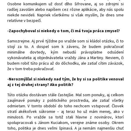
Osobne komunikujem už dosť dlho šifrovane, aj so zdrojmi si
radšej zavolám alebo napíšem cez rôzne aplikácie, aby nás spolu
niekde nevideli. Napriek všetkému si však myslím, že dnes sme
relatívne v bezpečí.
-Zapochyboval si niekedy o tom, či má tvoja práca zmysel?
Samozrejme. Aj prvé týždne po vražde som si kládol otázku, či to
stojí za to. A dospel som k záveru, že budem pokračovať
minimálne dovtedy, kým nebudú právoplatne odsúdení
vykonávatelia aj objednávatelia vraždy Jána a Martiny. Neviem, či
budem robiť túto prácu až do dôchodku, ale zatiaľ cítim záväzok,
že v tom treba pokračovať.
-Nerozmýšľal si niekedy nad tým, že by si sa politike venoval
aj z tej druhej strany? Ako politik?
Túto otázku dostávam stále častejšie. Mal som ponuky, aj celkom
zaujímavé ponuky z politického prostredia, ale zatiaľ všetky
odmietam. V tomto období do toho nechcem vstupovať. Človek
stratí akékoľvek súkromie – aj teraz ho už mám menej, ako v
minulosti. Po vražde sa totiž stali hlavne z novinárov, ktorí
spolupracovali s Jánom Kuciakom, verejne známe osoby. Okrem
toho, politika je dnes veľmi špinavá. A ja nemám najmenšiu chuť