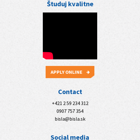
Študuj kvalitne
APPLY ONLINE
Contact
+421 2 59 234 312
0907 757 354
bisla@bisla.sk
Social media