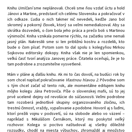
Knihu
Umlčaní
sme neplánovali. Chceli sme ňou vzdať úctu a hold
Jánovi a Martine, predstaviť ich celému Slovensku a pokračovať v
ich odkaze. Ľudia o nich takmer nič nevedeli, keďže Jano bol
skromný a pokorný človek, ktorý sa veľmi nemedializoval. Aby sa
skrátka dozvedeli, o čom bola jeho práca a prečo boli s Martinou
výnimoční. Kniha vznikala pomerne rýchlo, na začiatku sme nemali
jasný plán. Nakreslili sme si len približnú kostru a rozdelili, kto
bude o čom písať. Potom som to dal spolu s kolegyňou Mirkou
Sojkovou editorsky dokopy. Kniha však nie je len spomienkou,
veľkú časť tvorí analýza Janovej práce. Čitatelia oceňujú, že je to
tam podrobne a zrozumiteľne vysvetlené.
Mám v pláne aj ďalšiu knihu. Ak mi to čas dovolí, na budúci rok by
som chcel napísať pokračovanie
Vlastnou hlavou 2
. Pôvodne som
s tým chcel začať už tento rok, ale momentálne editujem knihu
môjho kolegu Jána Petroviča. Píše o slovenskej mafii, sú to jej
prvé ucelené dejiny od revolúcie do súčasnosti. Veľmi podrobne
tam rozoberá jednotlivé skupiny organizovaného zločinu, ich
trestnú činnosť, vraždy, vypaľovanie a podobne. Hovoril aj s ľuďmi,
ktorí prežili vojnu v podsvetí, sú na slobode alebo vo väzení –
napríklad s Mikulášom Černákom, ktorý mu poskytol veľký
rozhovor. Kolega si poctivo naštudoval aj všetky dôležité
rozsudky, chodil na miesta výbuchov, zhromaždil aj množstvo